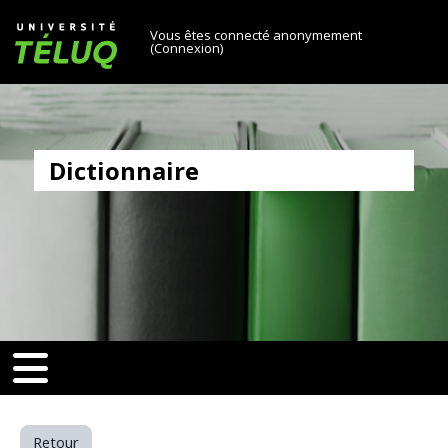
[[skiptonavprincipal]]
Passer au contenu principal
Université TÉLUQ
Vous êtes connecté anonymement
(
Connexion
)
Dictionnaire
v-toggle]]
[[nav-toggle]]
Retour