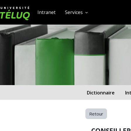
[[skiptonavprincipal]]
Passer au contenu principal
Université TÉLUQ
Intranet
Services
Dictionnaire
In
Retour
CONSEILLE