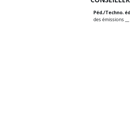
Péd./Techno. éd
des émissions __