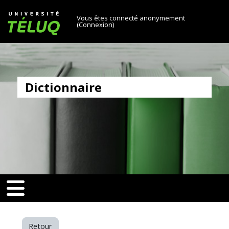
[[skiptonavprincipal]]
Passer au contenu principal
Université TÉLUQ
Vous êtes connecté anonymement
(
Connexion
)
Dictionnaire
v-toggle]]
[[nav-toggle]]
Retour