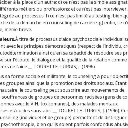
écider à la place d’un autre; d) ce n’est pas la simple assigna
fférents métiers ou professions; e) ce n’est pas interviewer
ntégrée au processus; f) ce n’est pas limité au testing, bien qu
tie de la démarche en counseling de carrière; g) enfin, ce n’
ie, même brève.
aleurs.
À titre de processus d’aide psychosociale individualis
nt avec les principes démocratiques (respect de l’individu, 
autodétermination ainsi qu’en sa capacité de résoudre ses p
e sur l’écoute, le dialogue et la qualité de la relation comme
urs de l’aide __ TOURETTE-TURGIS, J. (1996).
s sa forme sociale et militante, le counseling a pour objectif
 les groupes ainsi que la promotion des droits sociaux. Étan
autaire, le counseling peut souscrire aux mouvements de
 souffrances de groupes de personnes racisées (gens de co
sonnes avec le VIH, toxicomanes), des malades mentaux
lisés et/ou des sans-abri __ TOURETTE-TURGIS, J. (1996). Ce
counseling (individuel et de groupe) permettent de distingue
a psychothérapie, bien qu’ils soient parfois confondus abus