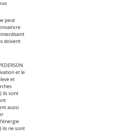
eux
ne peut
convaincre
 interdisent
es doivent
. PEDERSON
vation et le
élevé et
erches
 ils sont
ont
ent aussi
er
 l’énergie
) ils ne sont