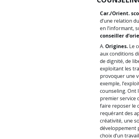
Car./Orient. sco
d’une relation du
en l’informant, 
conseiller d’ori
A.
Origines.
Le c
aux conditions di
de dignité, de li
exploitant les tr
provoquer une vé
exemple, l’exploi
counseling. Ont 
premier service 
faire reposer le
requérant des apt
créativité, une s
développement pe
choix d’un travai