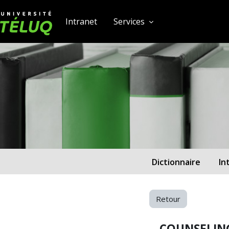
[[skiptonavprincipal]]
Passer au contenu principal
Université TÉLUQ
Intranet
Services
Dictionnaire
In
Retour
COUNSELIN