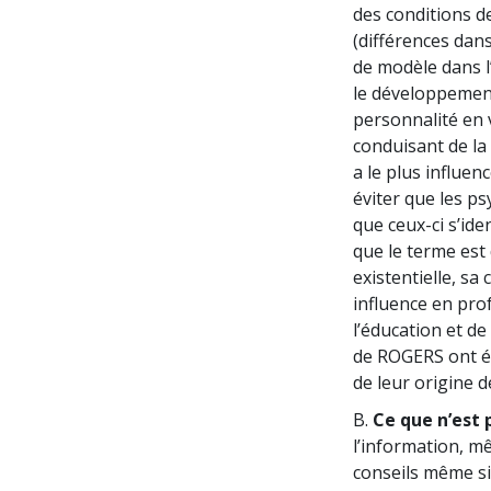
des conditions de
(différences dan
de modèle dans l
le développement
personnalité en 
conduisant de la
a le plus influen
éviter que les p
que ceux-ci s’id
que le terme est
existentielle, s
influence en prof
l’éducation et d
de ROGERS ont ét
de leur origine d
B.
Ce que n’est p
l’information, mê
conseils même si l