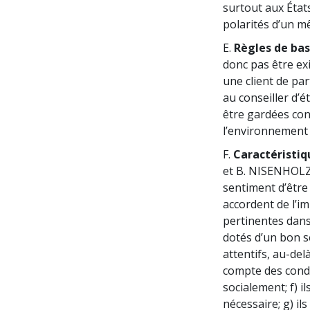
surtout aux État
polarités d’un 
E.
Règles de bas
donc pas être exi
une client de par
au conseiller d’é
être gardées conf
l’environnement 
F.
Caractéristiq
et B. NISENHOLZ (
sentiment d’être 
accordent de l’im
pertinentes dans 
dotés d’un bon s
attentifs, au-del
compte des condi
socialement; f) i
nécessaire; g) il