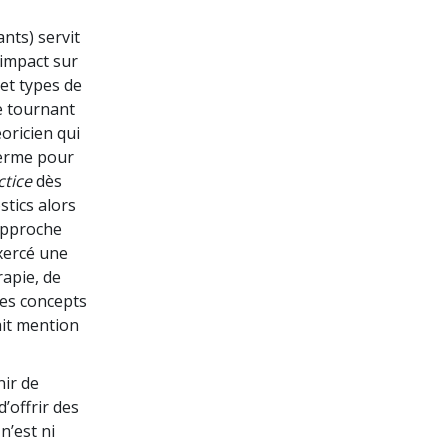
nts) servit
 impact sur
et types de
e tournant
oricien qui
 terme pour
tice
dès
tics alors
 approche
exercé une
rapie, de
des concepts
ait mention
nir de
d’offrir des
n’est ni