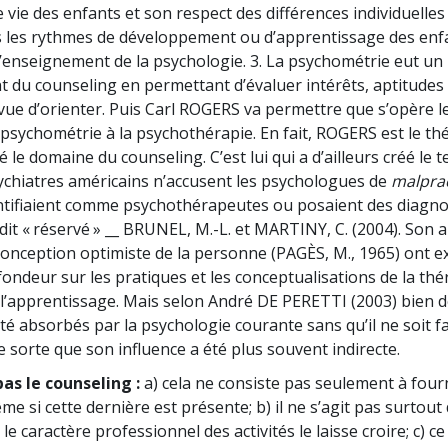
 vie des enfants et son respect des différences individuelles
s les rythmes de développement ou d’apprentissage des enfa
’enseignement de la psychologie. 3. La psychométrie eut un
 du counseling en permettant d’évaluer intérêts, aptitudes 
vue d’orienter. Puis Carl ROGERS va permettre que s’opère l
 psychométrie à la psychothérapie. En fait, ROGERS est le thé
cé le domaine du counseling. C’est lui qui a d’ailleurs créé le
sychiatres américains n’accusent les psychologues de
malprac
entifiaient comme psychothérapeutes ou posaient des diagnos
 dit « réservé » __ BRUNEL, M.-L. et MARTINY, C. (2004). Son
a conception optimiste de la personne (PAGÈS, M., 1965) ont 
ondeur sur les pratiques et les conceptualisations de la thé
e l’apprentissage. Mais selon André DE PERETTI (2003) bien 
é absorbés par la psychologie courante sans qu’il ne soit f
e sorte que son influence a été plus souvent indirecte.
as le counseling :
a) cela ne consiste pas seulement à four
me si cette dernière est présente; b) il ne s’agit pas surtout 
e caractère professionnel des activités le laisse croire; c) ce 