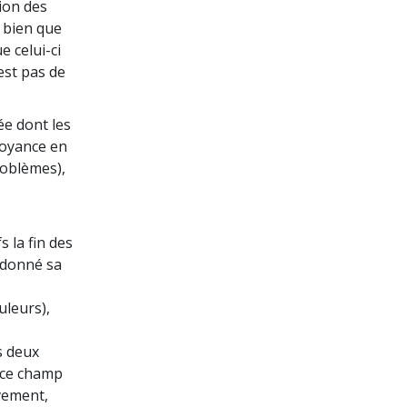
tion des
, bien que
e celui-ci
est pas de
ée dont les
croyance en
roblèmes),
s la fin des
t donné sa
uleurs),
s deux
r ce champ
ivement,