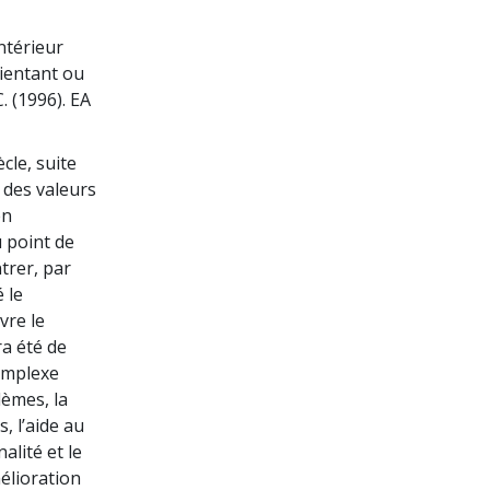
ntérieur
rientant ou
. (1996). EA
ècle, suite
i des valeurs
en
u point de
trer, par
 le
vre le
a été de
complexe
lèmes, la
, l’aide au
lité et le
mélioration