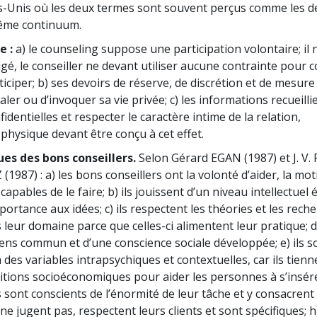
s-Unis où les deux termes sont souvent perçus comme les d
même continuum.
e :
a) le counseling suppose une participation volontaire; il 
gé, le conseiller ne devant utiliser aucune contrainte pour 
ticiper; b) ses devoirs de réserve, de discrétion et de mesure
taler ou d’invoquer sa vie privée; c) les informations recueilli
identielles et respecter le caractère intime de la relation,
physique devant être conçu à cet effet.
ues des bons conseillers.
Selon Gérard EGAN (1987) et J. V
1987) : a) les bons conseillers ont la volonté d’aider, la moti
capables de le faire; b) ils jouissent d’un niveau intellectuel 
portance aux idées; c) ils respectent les théories et les rech
leur domaine parce que celles-ci alimentent leur pratique; d)
ens commun et d’une conscience sociale développée; e) ils s
à des variables intrapsychiques et contextuelles, car ils tienn
tions socioéconomiques pour aider les personnes à s’insér
ls sont conscients de l’énormité de leur tâche et y consacrent
s ne jugent pas, respectent leurs clients et sont spécifiques; h