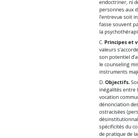
endoctriner, ni d
personnes aux di
l’entrevue soit i
fasse souvent par
la psychothérap
C.
Principes et v
valeurs s’accorde
son potentiel d’
le counseling mis
instruments maje
D.
Objectifs.
Sou
inégalités entre
vocation commun
dénonciation des
ostracisées (per
désinstitutionna
spécificités du 
de pratique de l