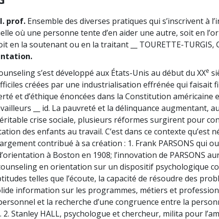
l. prof.
Ensemble des diverses pratiques qui s’inscrivent à l’i
elle où une personne tente d’en aider une autre, soit en l’o
soit en la soutenant ou en la traitant __ TOURETTE-TURGIS, C
entation.
e
ounseling s’est développé aux États-Unis au début du XX
si
fficiles créées par une industrialisation effrénée qui faisait f
berté et d’éthique énoncées dans la Constitution américaine 
availleurs __ id. La pauvreté et la délinquance augmentant, a
ritable crise sociale, plusieurs réformes surgirent pour con
tation des enfants au travail. C’est dans ce contexte qu’est né
largement contribué à sa création : 1. Frank PARSONS qui ou
d’orientation à Boston en 1908; l’innovation de PARSONS aur
 counseling en orientation sur un dispositif psychologique 
itudes telles que l’écoute, la capacité de résoudre des prob
olide information sur les programmes, métiers et professions
rsonnel et la recherche d’une congruence entre la personna
l. 2. Stanley HALL, psychologue et chercheur, milita pour l’a