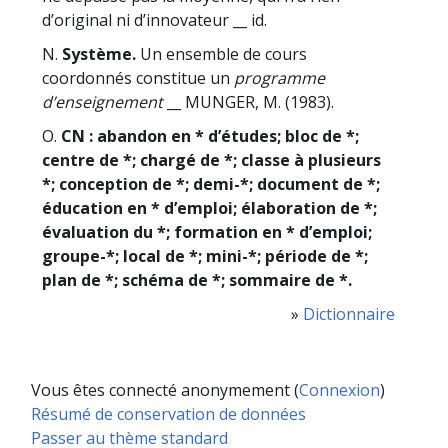
d’original ni d’innovateur __ id.
N.
Système.
Un ensemble de cours
coordonnés constitue un
programme
d’enseignement
__ MUNGER, M. (1983).
O.
CN : abandon en * d’études; bloc de *;
centre de *; chargé de *; classe à plusieurs
*; conception de *; demi-*; document de *;
éducation en * d’emploi; élaboration de *;
évaluation du *; formation en * d’emploi;
groupe-*; local de *; mini-*; période de *;
plan de *; schéma de *; sommaire de *.
»
Dictionnaire
Vous êtes connecté anonymement (
Connexion
)
Résumé de conservation de données
Passer au thème standard