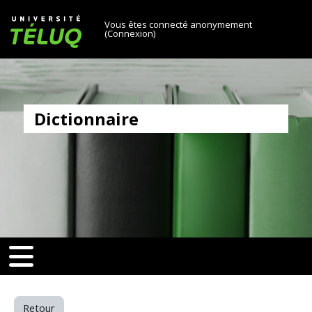
[[skiptonavprincipal]]
Passer au contenu principal
Université TÉLUQ
Vous êtes connecté anonymement
(
Connexion
)
Dictionnaire
v-toggle]]
[[nav-toggle]]
Retour