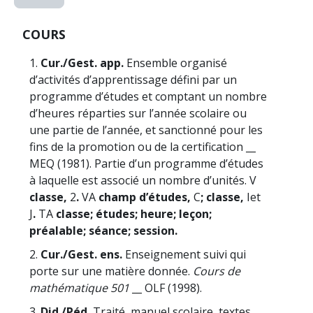
COURS
1.
Cur./Gest. app.
Ensemble organisé
d’activités d’apprentissage défini par un
programme d’études et comptant un nombre
d’heures réparties sur l’année scolaire ou
une partie de l’année, et sanctionné pour les
fins de la promotion ou de la certification __
MEQ (1981). Partie d’un programme d’études
à laquelle est associé un nombre d’unités. V
classe,
2
.
VA
champ d’études,
C
; classe,
I
et
J
.
TA
classe; études; heure; leçon;
préalable; séance; session.
2.
Cur./Gest. ens.
Enseignement suivi qui
porte sur une matière donnée.
Cours de
mathématique 501
__ OLF (1998).
3.
Did./Péd.
Traité, manuel scolaire, textes