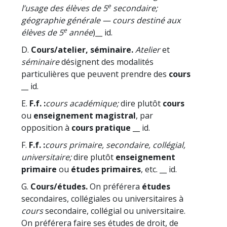
e
l’usage des élèves de 5
secondaire;
géographie générale — cours destiné aux
e
élèves de 5
année
)
__ id.
D.
Cours/atelier, séminaire.
Atelier
et
séminaire
désignent des modalités
particulières que peuvent prendre des
cours
__ id.
E.
F.f. :
cours académique;
dire plutôt
cours
ou
enseignement magistral
, par
opposition à
cours pratique
__ id.
F.
F.f. :
cours primaire, secondaire, collégial,
universitaire;
dire plutôt
enseignement
primaire
ou
études primaires
, etc. __ id.
G.
Cours/études.
On préférera
études
secondaires, collégiales ou universitaires à
cours
secondaire, collégial ou universitaire.
On préférera faire ses études de droit, de