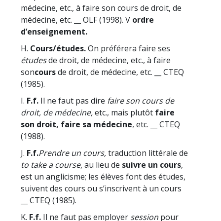
médecine, etc., à faire son cours de droit, de
médecine, etc. __ OLF (1998). V
ordre
d’enseignement.
H.
Cours/études.
On préférera faire ses
études
de droit, de médecine, etc., à faire
son
cours
de droit, de médecine, etc. __ CTEQ
(1985).
I.
F.f.
Il ne faut pas dire
faire son cours de
droit, de médecine,
etc., mais plutôt
faire
son droit, faire sa médecine
, etc. __ CTEQ
(1988).
J.
F.f.
Prendre un cours,
traduction littérale de
to take a course
, au lieu de
suivre un cours
,
est un anglicisme; les élèves font des études,
suivent des cours ou s’inscrivent à un cours
__ CTEQ (1985).
K.
F.f.
Il ne faut pas employer
session
pour