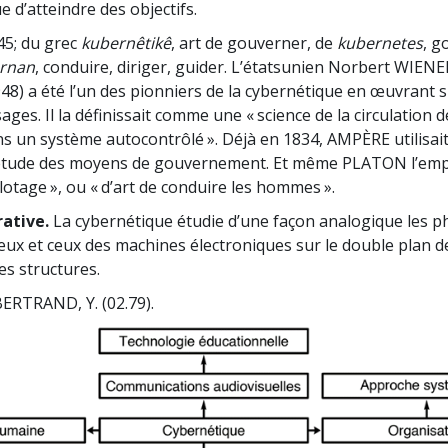
 d’atteindre des objectifs.
5; du grec
kubernêtikê
, art de gouverner, de
kubernetes
, g
rnan
, conduire, diriger, guider. L’étatsunien Norbert WIENE
948) a été l’un des pionniers de la cybernétique en œuvrant s
ges. Il la définissait comme une « science de la circulation d
s un système autocontrôlé ». Déjà en 1834, AMPÈRE utilisai
’étude des moyens de gouvernement. Et même PLATON l’emp
ilotage », ou « d’art de conduire les hommes ».
ative.
La cybernétique étudie d’une façon analogique les
ux et ceux des machines électroniques sur le double plan d
s structures.
ERTRAND, Y. (02.79).