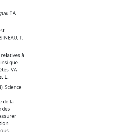
que
. TA
est
SINEAU, F.
relatives à
insi que
étés. VA
e,
L
.
8). Science
e de la
e des
assurer
tion
sous-