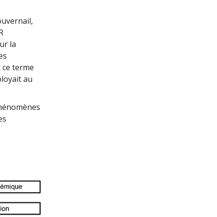
ouvernail,
R
ur la
es
t ce terme
loyait au
 phénomènes
es