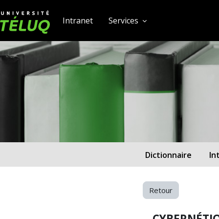
[[skiptonavprincipal]]
Passer au contenu principal
Université TÉLUQ
Intranet
Services
Dictionnaire
In
Retour
CYBERNÉTI