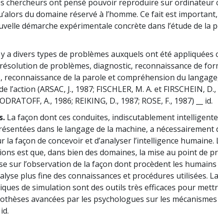
es chercheurs ont pensé pouvoir reproduire sur ordinateur 
’alors du domaine réservé à l’homme. Ce fait est important, 
uvelle démarche expérimentale concrète dans l’étude de la 
l y a divers types de problèmes auxquels ont été appliquées 
 résolution de problèmes, diagnostic, reconnaissance de for
, reconnaissance de la parole et compréhension du langage
l’action (ARSAC, J., 1987; FISCHLER, M. A. et FIRSCHEIN, D.,
ODRATOFF, A., 1986; REIKING, D., 1987; ROSE, F., 1987) __ id.
s.
La façon dont ces conduites, indiscutablement intelligente
résentées dans le langage de la machine, a nécessairement 
r la façon de concevoir et d’analyser l’intelligence humaine.
ions est que, dans bien des domaines, la mise au point de
ose sur l’observation de la façon dont procèdent les humains
alyse plus fine des connaissances et procédures utilisées. L
iques de simulation sont des outils très efficaces pour mettr
pothèses avancées par les psychologues sur les mécanismes
id.