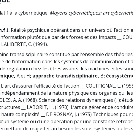
atif à la cybernétique.
Moyens cybernétiques; art cybernéti
.f.).
Réalité psychique opérant dans un univers où l’action 
information plutôt que par des forces et des impacts __ COU
 LALIBERTÉ, C. (1991).
ne transdisciplinaire constitué par l’ensemble des théories 
ôle de l’information dans les systèmes de communication et a
 régulation chez les êtres vivants, les machines et les soci
mique,
A et H
; approche transdisciplinaire,
B
; écosystèm
L’art d’assurer l’efficacité de l’action __ COUFFIGNAL, L. (195
 indépendamment de la nature physique des organes qui les
LES, A. A. (1968). Science des relations dynamiques (...); étud
ructures __ LABORIT, H. (1970). L’art de gérer et de conduir
 haute complexité __ DE ROSNAY, J. (1975).
Techniques pour 
 d’un système ou d’une opération par une constante rétroac
ermettant de réajuster au besoin les sous-systèmes ou les 