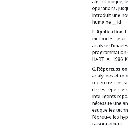
algorithmique, l
opérations, jusqu
introduit une no
humaine __ id.
F.
Application.
I
méthodes : jeux,
analyse d’images
programmation de 
HART, A., 1986; K
G.
Répercussion
analysées et rep
répercussions su
de ces répercuss
intelligents rep
nécessite une an
est que les techn
l’épreuve les hy
raisonnement __ 