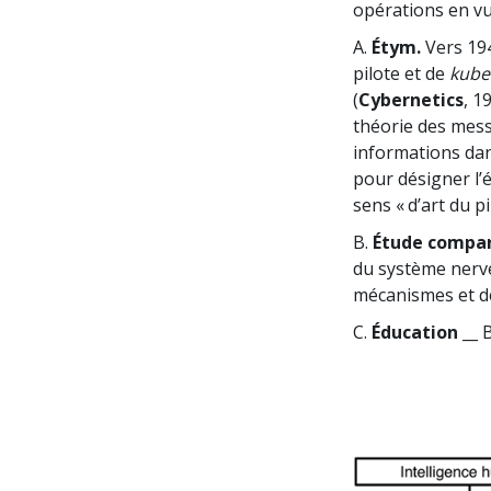
opérations en vue
A.
Étym.
Vers 194
pilote et de
kube
(
Cybernetics
, 1
théorie des messa
informations dan
pour désigner l
sens « d’art du p
B.
Étude compar
du système nerve
mécanismes et de
C.
Éducation __
B