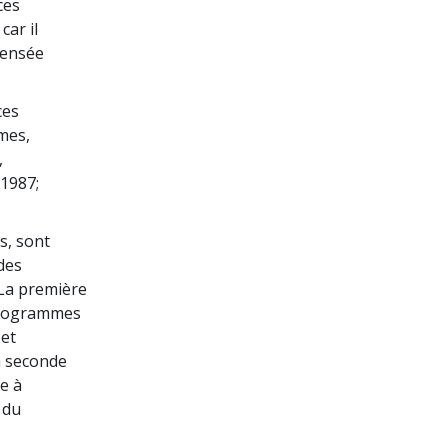
ces
car il
pensée
ces
mes,
,
 1987;
s, sont
des
 La première
 programmes
 et
a seconde
e à
 du