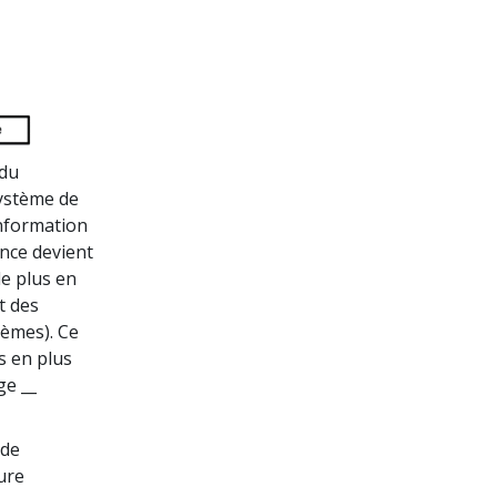
 du
système de
information
ance devient
de plus en
t des
tèmes). Ce
s en plus
ge __
 de
ure