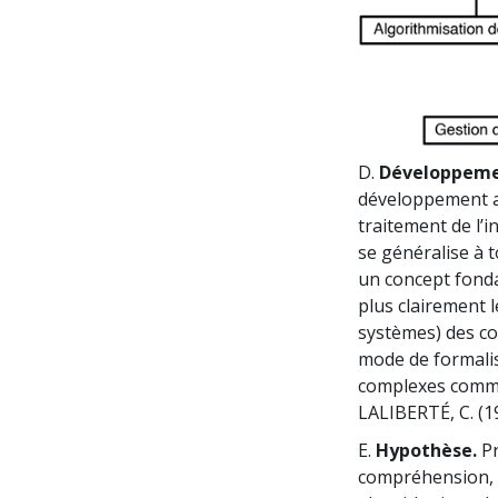
D.
Développeme
développement ac
traitement de l’i
se généralise à 
un concept fonda
plus clairement 
systèmes) des co
mode de formalis
complexes comme
LALIBERTÉ, C. (1
E.
Hypothèse.
Pr
compréhension, 