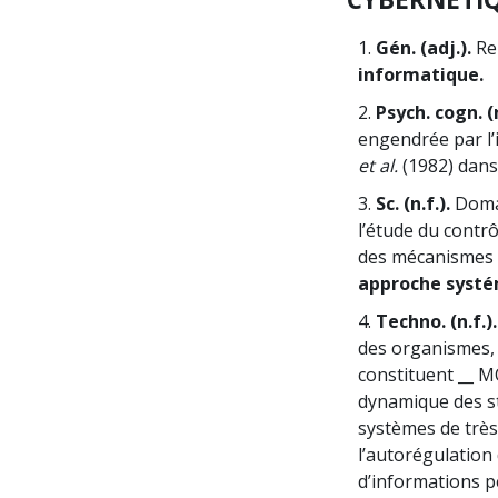
1.
Gén. (adj.).
Rel
informatique.
2.
Psych. cogn. (n
engendrée par l’
et al.
(1982) dans
3.
Sc. (n.f.).
Domai
l’étude du contr
des mécanismes de
approche systé
4.
Techno. (n.f.).
des organismes,
constituent __ MO
dynamique des st
systèmes de très
l’autorégulation
d’informations p