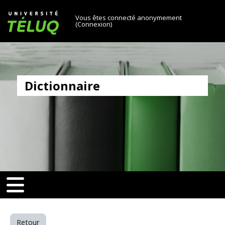
[[skiptonavprincipal]]
Passer au contenu principal
Université TÉLUQ
Vous êtes connecté anonymement
(
Connexion
)
Dictionnaire
v-toggle]]
[[nav-toggle]]
Retour