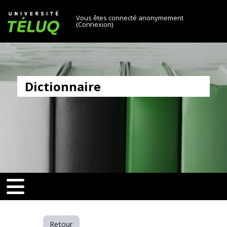
[[skiptonavprincipal]]
Passer au contenu principal
Université TÉLUQ
Vous êtes connecté anonymement
(
Connexion
)
Dictionnaire
v-toggle]]
[[nav-toggle]]
Retour