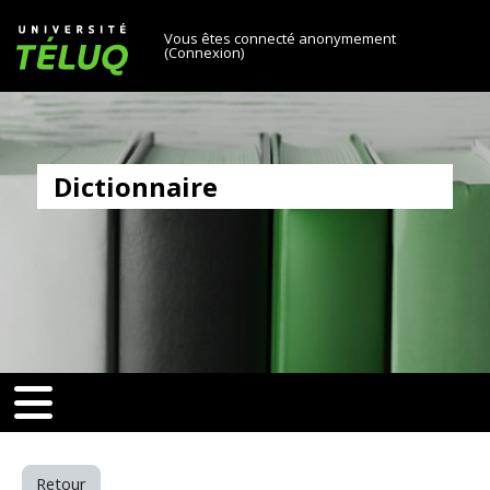
[[skiptonavprincipal]]
Passer au contenu principal
Université TÉLUQ
Vous êtes connecté anonymement
(
Connexion
)
Dictionnaire
v-toggle]]
[[nav-toggle]]
Retour