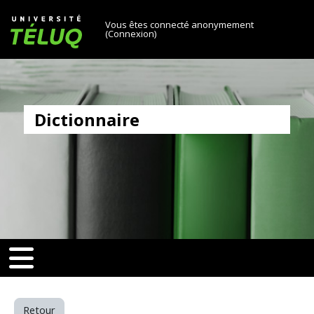
[[skiptonavprincipal]]
Passer au contenu principal
Université TÉLUQ
Vous êtes connecté anonymement
(
Connexion
)
Dictionnaire
v-toggle]]
[[nav-toggle]]
Retour