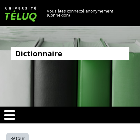
[[skiptonavprincipal]]
Passer au contenu principal
Université TÉLUQ
Vous êtes connecté anonymement
(
Connexion
)
Dictionnaire
v-toggle]]
[[nav-toggle]]
Retour