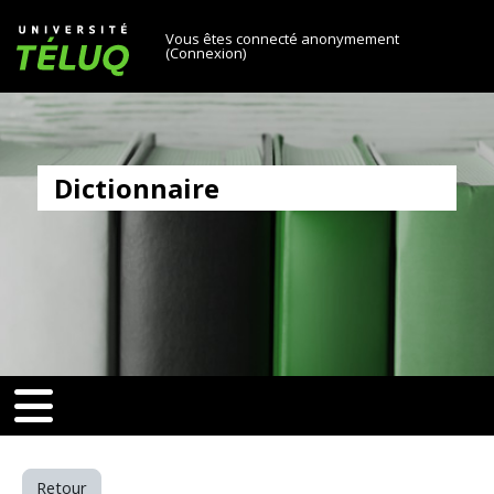
[[skiptonavprincipal]]
Passer au contenu principal
Université TÉLUQ
Vous êtes connecté anonymement
(
Connexion
)
Dictionnaire
v-toggle]]
[[nav-toggle]]
Retour