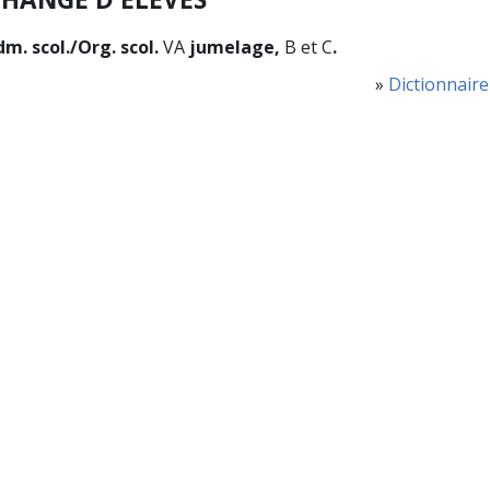
m. scol./Org. scol.
VA
jumelage,
B et C
.
»
Dictionnaire