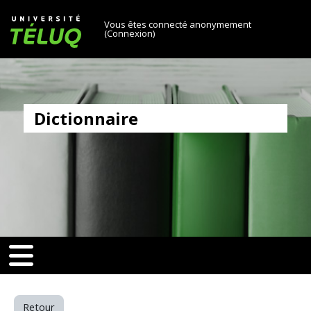
[[skiptonavprincipal]]
Passer au contenu principal
Université TÉLUQ
Vous êtes connecté anonymement
(
Connexion
)
Dictionnaire
v-toggle]]
[[nav-toggle]]
Retour