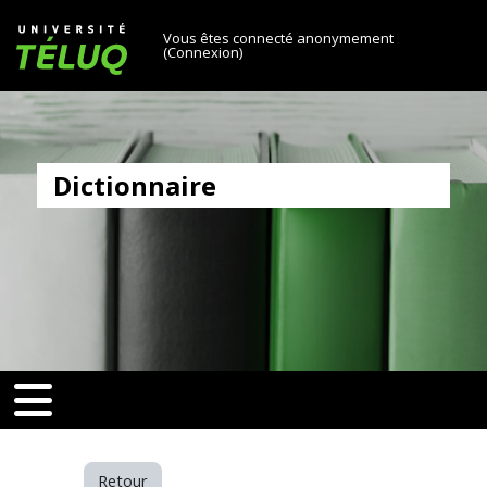
[[skiptonavprincipal]]
Passer au contenu principal
Université TÉLUQ
Vous êtes connecté anonymement
(
Connexion
)
Dictionnaire
v-toggle]]
[[nav-toggle]]
Retour