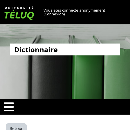
[[skiptonavprincipal]]
Passer au contenu principal
Université TÉLUQ
Vous êtes connecté anonymement
(
Connexion
)
Dictionnaire
v-toggle]]
[[nav-toggle]]
Retour