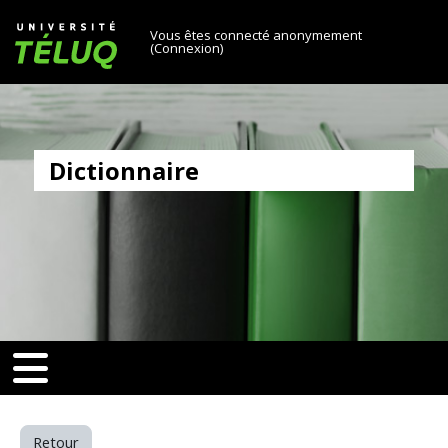
[[skiptonavprincipal]]
Passer au contenu principal
Université TÉLUQ
Vous êtes connecté anonymement
(
Connexion
)
Dictionnaire
v-toggle]]
[[nav-toggle]]
Retour