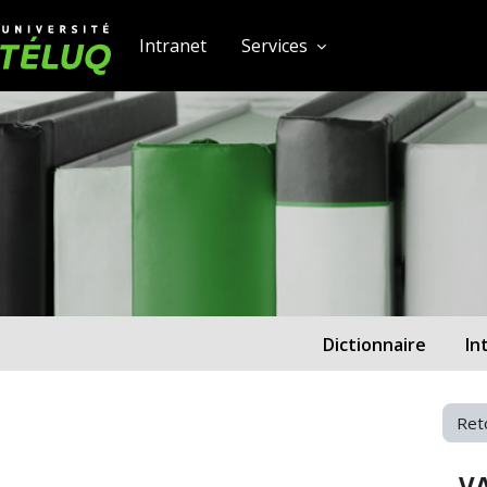
[[skiptonavprincipal]]
Passer au contenu principal
Université TÉLUQ
Intranet
Services
Dictionnaire
In
Ret
VA