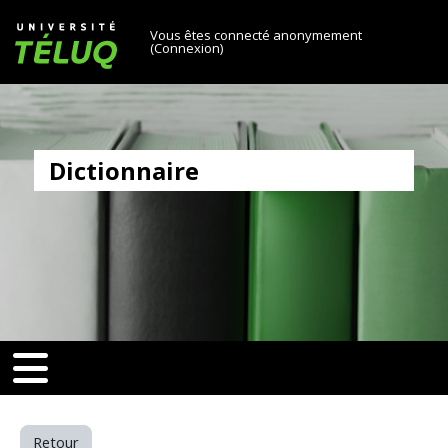
[[skiptonavprincipal]]
Passer au contenu principal
Université TÉLUQ
Vous êtes connecté anonymement
(
Connexion
)
Dictionnaire
v-toggle]]
[[nav-toggle]]
Retour