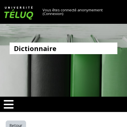
[[skiptonavprincipal]]
Passer au contenu principal
Université TÉLUQ
Vous êtes connecté anonymement
(
Connexion
)
Dictionnaire
v-toggle]]
[[nav-toggle]]
Retour