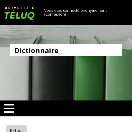
[[skiptonavprincipal]]
Passer au contenu principal
Université TÉLUQ
Vous êtes connecté anonymement
(
Connexion
)
Dictionnaire
v-toggle]]
[[nav-toggle]]
Retour