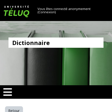
[[skiptonavprincipal]]
Passer au contenu principal
Université TÉLUQ
Vous êtes connecté anonymement
(
Connexion
)
Dictionnaire
v-toggle]]
[[nav-toggle]]
Retour