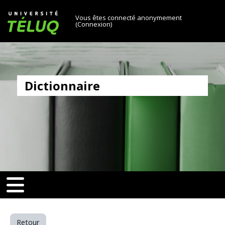
[[skiptonavprincipal]]
Passer au contenu principal
Université TÉLUQ
Vous êtes connecté anonymement
(
Connexion
)
Dictionnaire
v-toggle]]
[[nav-toggle]]
Retour